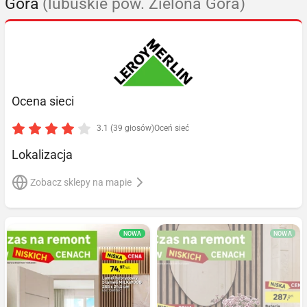
Góra
(lubuskie pow. Zielona Góra)
Ocena sieci
3.1 (39 głosów)
Oceń sieć
Lokalizacja
Zobacz sklepy na mapie
NOWA
NOWA