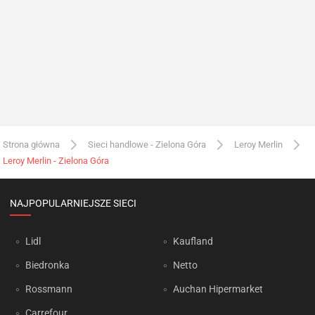
Strona główna
Sieci handlowe - Zielona Góra
Leroy Merlin
Leroy Merlin - Zielona Góra
NAJPOPULARNIEJSZE SIECI
Lidl
Kaufland
Biedronka
Netto
Rossmann
Auchan Hipermarket
Carrefour