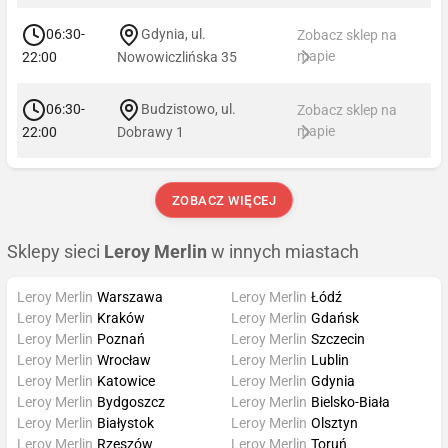
06:30-
Gdynia, ul.
Zobacz sklep na
mapie
22:00
Nowowiczlińska 35
06:30-
Budzistowo, ul.
Zobacz sklep na
mapie
22:00
Dobrawy 1
ZOBACZ WIĘCEJ
Sklepy sieci
Leroy Merlin
w innych miastach
Leroy Merlin
Warszawa
Leroy Merlin
Łódź
Leroy Merlin
Kraków
Leroy Merlin
Gdańsk
Leroy Merlin
Poznań
Leroy Merlin
Szczecin
Leroy Merlin
Wrocław
Leroy Merlin
Lublin
Leroy Merlin
Katowice
Leroy Merlin
Gdynia
Leroy Merlin
Bydgoszcz
Leroy Merlin
Bielsko-Biała
Leroy Merlin
Białystok
Leroy Merlin
Olsztyn
Leroy Merlin
Rzeszów
Leroy Merlin
Toruń