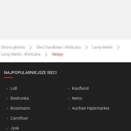
Strona główna
Sieci handlowe - Wieliczka
Leroy Merlin
Leroy Merlin - Wieliczka
Sklepy
NAJPOPULARNIEJSZE SIECI
Lidl
Kaufland
Biedronka
Netto
Rossmann
Auchan Hipermarket
Carrefour
Jysk