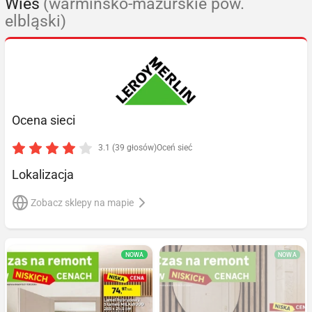
Wieś
(warmińsko-mazurskie pow.
elbląski)
Ocena sieci
3.1 (39 głosów)
Oceń sieć
Lokalizacja
Zobacz sklepy na mapie
NOWA
NOWA