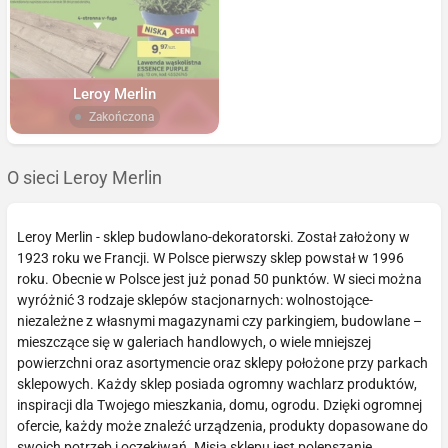
Leroy Merlin
Zakończona
O sieci Leroy Merlin
Leroy Merlin - sklep budowlano-dekoratorski. Został założony w
1923 roku we Francji. W Polsce pierwszy sklep powstał w 1996
roku. Obecnie w Polsce jest już ponad 50 punktów. W sieci można
wyróżnić 3 rodzaje sklepów stacjonarnych: wolnostojące-
niezależne z własnymi magazynami czy parkingiem, budowlane –
mieszczące się w galeriach handlowych, o wiele mniejszej
powierzchni oraz asortymencie oraz sklepy położone przy parkach
sklepowych. Każdy sklep posiada ogromny wachlarz produktów,
inspiracji dla Twojego mieszkania, domu, ogrodu. Dzięki ogromnej
ofercie, każdy może znaleźć urządzenia, produkty dopasowane do
swoich potrzeb i oczekiwań. Misją sklepu jest polepszanie