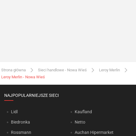
Strona główna
Sieci handlowe - Nowa Wieś
Leroy Merlin
Leroy Merlin - Nowa Wieś
NAJPOPULARNIEJSZE SIECI
Lidl
Kaufland
Biedronka
Netto
Rossmann
Auchan Hipermarket