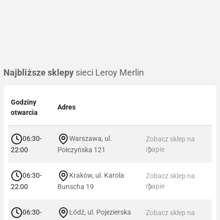
Najbliższe sklepy
sieci Leroy Merlin
Godziny
Adres
otwarcia
06:30-
Warszawa, ul.
Zobacz sklep na
mapie
22:00
Połczyńska 121
06:30-
Kraków, ul. Karola
Zobacz sklep na
mapie
22:00
Bunscha 19
06:30-
Łódź, ul. Pojezierska
Zobacz sklep na