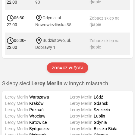
mapie
22:00
93
06:30-
Gdynia, ul.
Zobacz sklep na
mapie
22:00
Nowowiczlińska 35
06:30-
Budzistowo, ul.
Zobacz sklep na
mapie
22:00
Dobrawy 1
ZOBACZ WIĘCEJ
Sklepy sieci
Leroy Merlin
w innych miastach
Leroy Merlin
Warszawa
Leroy Merlin
Łódź
Leroy Merlin
Kraków
Leroy Merlin
Gdańsk
Leroy Merlin
Poznań
Leroy Merlin
Szczecin
Leroy Merlin
Wrocław
Leroy Merlin
Lublin
Leroy Merlin
Katowice
Leroy Merlin
Gdynia
Leroy Merlin
Bydgoszcz
Leroy Merlin
Bielsko-Biała