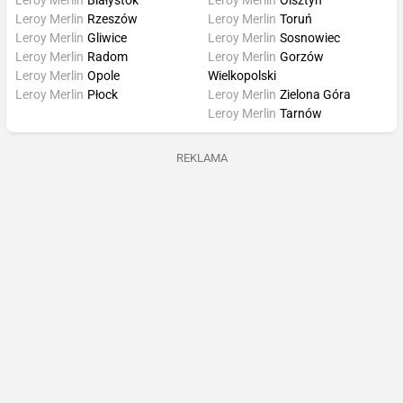
Leroy Merlin
Białystok
Leroy Merlin
Olsztyn
Leroy Merlin
Rzeszów
Leroy Merlin
Toruń
Leroy Merlin
Gliwice
Leroy Merlin
Sosnowiec
Leroy Merlin
Radom
Leroy Merlin
Gorzów
Leroy Merlin
Opole
Wielkopolski
Leroy Merlin
Płock
Leroy Merlin
Zielona Góra
Leroy Merlin
Tarnów
REKLAMA