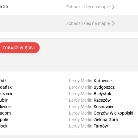
ka 35
Zobacz sklep na mapie
1
Zobacz sklep na mapie
ZOBACZ WIĘCEJ
ódź
Leroy Merlin
Katowice
dańsk
Leroy Merlin
Bydgoszcz
zczecin
Leroy Merlin
Białystok
ublin
Leroy Merlin
Rzeszów
liwice
Leroy Merlin
Sosnowiec
adom
Leroy Merlin
Gorzów Wielkopolski
pole
Leroy Merlin
Zielona Góra
łock
Leroy Merlin
Tarnów