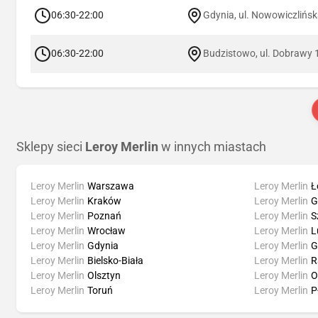
06:30-22:00
Gdynia, ul. Nowowiczlińs
06:30-22:00
Budzistowo, ul. Dobrawy 
Sklepy sieci
Leroy Merlin
w innych miastach
Leroy Merlin
Warszawa
Leroy Merlin
Ł
Leroy Merlin
Kraków
Leroy Merlin
G
Leroy Merlin
Poznań
Leroy Merlin
S
Leroy Merlin
Wrocław
Leroy Merlin
L
Leroy Merlin
Gdynia
Leroy Merlin
G
Leroy Merlin
Bielsko-Biała
Leroy Merlin
R
Leroy Merlin
Olsztyn
Leroy Merlin
O
Leroy Merlin
Toruń
Leroy Merlin
P