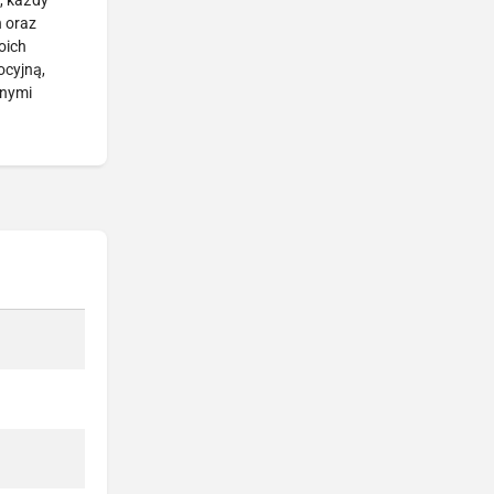
, każdy
 oraz
oich
ocyjną,
wnymi