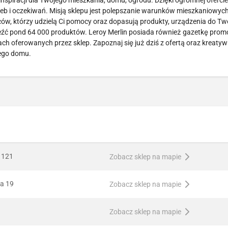
spiracji dla Twojego mieszkania, domu, ogrodu. Dzięki ogromnej ofercie
b i oczekiwań. Misją sklepu jest polepszanie warunków mieszkaniowych
w, którzy udzielą Ci pomocy oraz dopasują produkty, urządzenia do Tw
eźć pond 64 000 produktów. Leroy Merlin posiada również gazetkę prom
ach oferowanych przez sklep. Zapoznaj się już dziś z ofertą oraz kreaty
ego domu.
 121
Zobacz sklep na mapie
ha 19
Zobacz sklep na mapie
Zobacz sklep na mapie