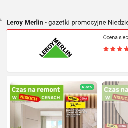
A
Leroy Merlin
- gazetki promocyjne Niedzi
Ocena siec
NOWA