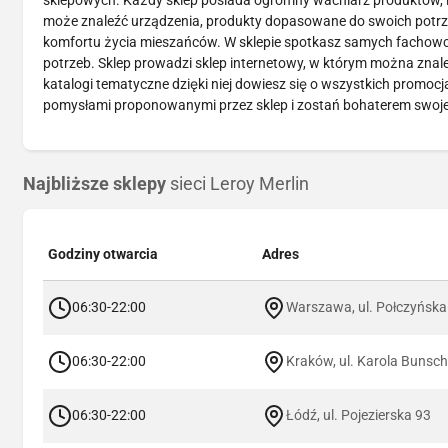
sklepowych. Każdy sklep posiada ogromny wachlarz produktów, in
może znaleźć urządzenia, produkty dopasowane do swoich potrze
komfortu życia mieszańców. W sklepie spotkasz samych fachowcó
potrzeb. Sklep prowadzi sklep internetowy, w którym można znal
katalogi tematyczne dzięki niej dowiesz się o wszystkich promocj
pomysłami proponowanymi przez sklep i zostań bohaterem swoj
Najbliższe sklepy
sieci Leroy Merlin
Godziny otwarcia
Adres
06:30-22:00
Warszawa, ul. Połczyńska
06:30-22:00
Kraków, ul. Karola Bunsc
06:30-22:00
Łódź, ul. Pojezierska 93