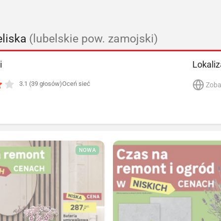
eliska
(lubelskie pow. zamojski)
i
Lokaliz
3.1 (39 głosów)
Oceń sieć
Zoba
NOWA