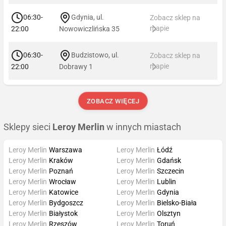
06:30-
Gdynia, ul.
Zobacz sklep na
mapie
22:00
Nowowiczlińska 35
06:30-
Budzistowo, ul.
Zobacz sklep na
mapie
22:00
Dobrawy 1
ZOBACZ WIĘCEJ
Sklepy sieci
Leroy Merlin
w innych miastach
Leroy Merlin
Warszawa
Leroy Merlin
Łódź
Leroy Merlin
Kraków
Leroy Merlin
Gdańsk
Leroy Merlin
Poznań
Leroy Merlin
Szczecin
Leroy Merlin
Wrocław
Leroy Merlin
Lublin
Leroy Merlin
Katowice
Leroy Merlin
Gdynia
Leroy Merlin
Bydgoszcz
Leroy Merlin
Bielsko-Biała
Leroy Merlin
Białystok
Leroy Merlin
Olsztyn
Leroy Merlin
Rzeszów
Leroy Merlin
Toruń