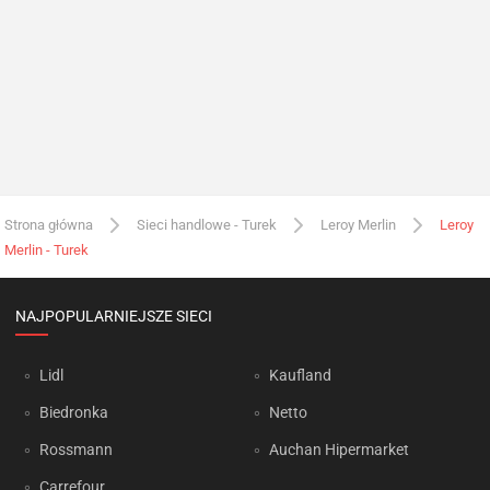
Strona główna
Sieci handlowe - Turek
Leroy Merlin
Leroy
Merlin - Turek
NAJPOPULARNIEJSZE SIECI
Lidl
Kaufland
Biedronka
Netto
Rossmann
Auchan Hipermarket
Carrefour