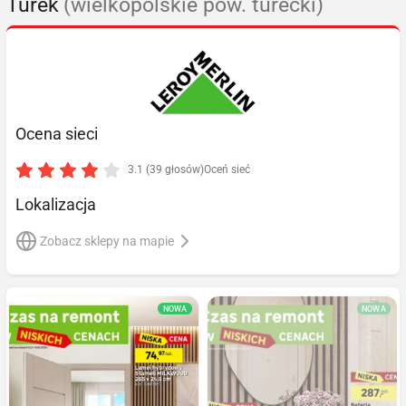
Turek
(wielkopolskie pow. turecki)
Ocena sieci
3.1 (39 głosów)
Oceń sieć
Lokalizacja
Zobacz sklepy na mapie
NOWA
NOWA