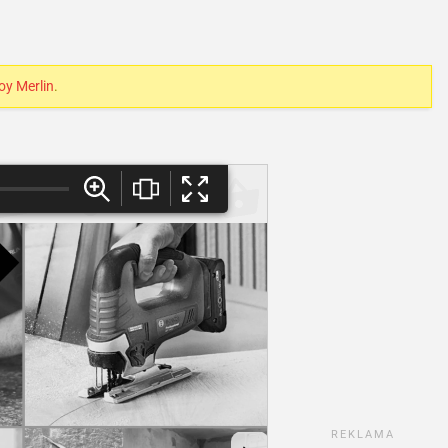
oy Merlin
.
REKLAMA