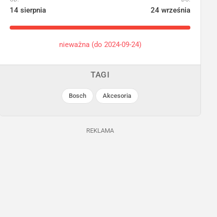
14 sierpnia
24 września
nieważna (do 2024-09-24)
TAGI
Bosch
Akcesoria
REKLAMA
POLOmarket
Netto
Ostatnie 3 dni
Ostatnie 24h