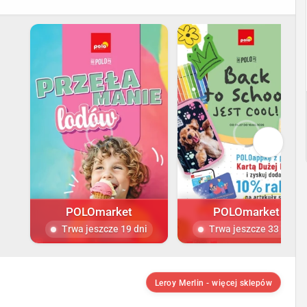
POLOmarket
POLOmarket
Trwa jeszcze 19 dni
Trwa jeszcze 33 dni
Leroy Merlin - więcej sklepów