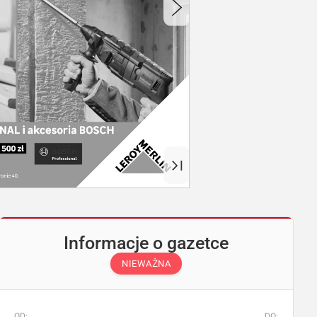
Informacje o gazetce
NIEWAŻNA
OD:
DO: