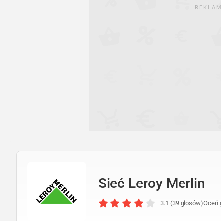
REKLA
Sieć Leroy Merlin
3.1 (39 głosów)
Oceń 