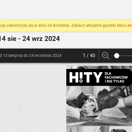
ja zakończyła się w dniu 24 września. Zobacz aktualne gazetki sieci
Ler
4 sie - 24 wrz 2024
1 / 40
d 13 sierpnia do 24 września 2024