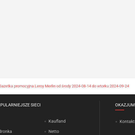
Gazetka promocyjna Leroy Merlin od środy 2024-08-14 do wtorku 2024-09-24
PULARNIEJSZE SIECI
OKAZJUM
Kaufland
Kontakt
dronka
Netto