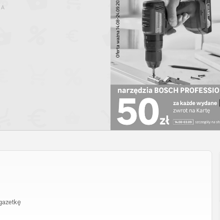
MA
gazetkę