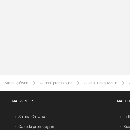
Strona główna
Gazetki promocyjne
Gazetki Leroy Merlin
NA SKRÓTY:
NAJPO
Strona Główna
Lidl
Gazetki promocyjne
Bie